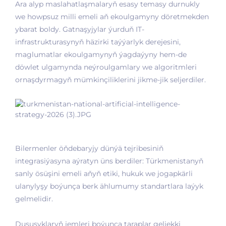
Ara alyp maslahatlaşmalaryň esasy temasy durnukly
we howpsuz milli emeli aň ekoulgamyny döretmekden
ybarat boldy. Gatnaşyjylar ýurduň IT-
infrastrukturasynyň häzirki taýýarlyk derejesini,
maglumatlar ekoulgamynyň ýagdaýyny hem-de
döwlet ulgamynda neýroulgamlary we algoritmleri
ornaşdyrmagyň mümkinçiliklerini jikme-jik seljerdiler.
Bilermenler öňdebaryjy dünýä tejribesiniň
integrasiýasyna aýratyn üns berdiler: Türkmenistanyň
sanly ösüşini emeli aňyň etiki, hukuk we jogapkärli
ulanylyşy boýunça berk ählumumy standartlara laýyk
gelmelidir.
Duşuşyklaryň jemleri boýunça taraplar geljekki