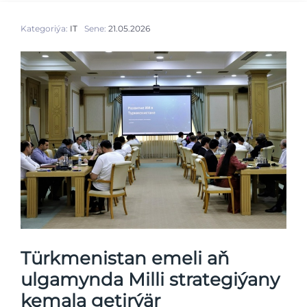
Kategoriýa:
IT
Sene:
21.05.2026
Türkmenistan emeli aň
ulgamynda Milli strategiýany
kemala getirýär