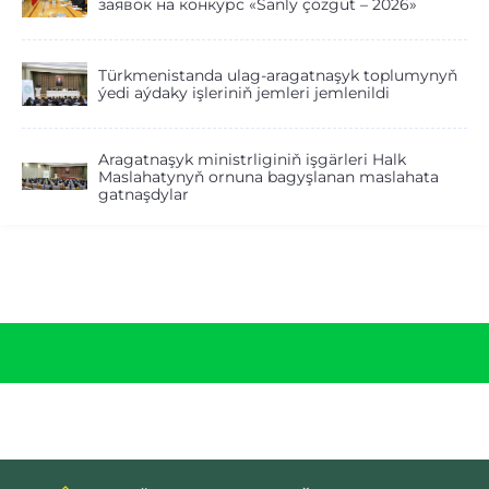
заявок на конкурс «Sanly çözgüt – 2026»
Türkmenistanda ulag-aragatnaşyk toplumynyň
ýedi aýdaky işleriniň jemleri jemlenildi
Aragatnaşyk ministrliginiň işgärleri Halk
Maslahatynyň ornuna bagyşlanan maslahata
gatnaşdylar