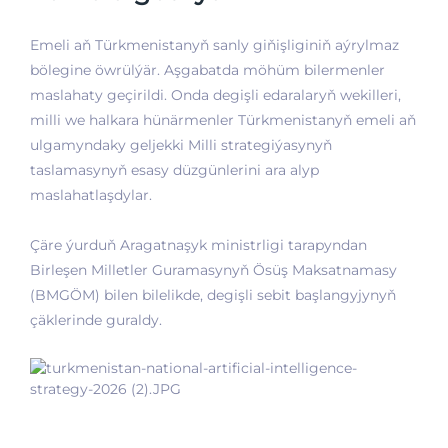
Emeli aň Türkmenistanyň sanly giňişliginiň aýrylmaz
bölegine öwrülýär. Aşgabatda möhüm bilermenler
maslahaty geçirildi. Onda degişli edaralaryň wekilleri,
milli we halkara hünärmenler Türkmenistanyň emeli aň
ulgamyndaky geljekki Milli strategiýasynyň
taslamasynyň esasy düzgünlerini ara alyp
maslahatlaşdylar.
Çäre ýurduň Aragatnaşyk ministrligi tarapyndan
Birleşen Milletler Guramasynyň Ösüş Maksatnamasy
(BMGÖM) bilen bilelikde, degişli sebit başlangyjynyň
çäklerinde guraldy.