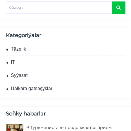
Kategoriýalar
Täzelik
IT
Syýasat
Halkara gatnaşyklar
Soňky habarlar
В Туркменистане продолжается прием