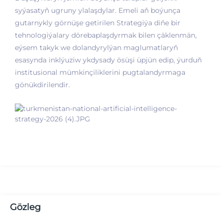
syýasatyň ugruny ylalaşdylar. Emeli aň boýunça
gutarnykly görnüşe getirilen Strategiýa diňe bir
tehnologiýalary dörebaplaşdyrmak bilen çäklenmän,
eýsem takyk we dolandyrylýan maglumatlaryň
esasynda inklýuziw ykdysady ösüşi üpjün edip, ýurduň
institusional mümkinçiliklerini pugtalandyrmaga
gönükdirilendir.
Gözleg