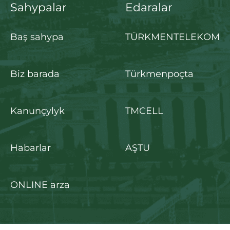
Sahypalar
Edaralar
Baş sahypa
TÜRKMENTELEKOM
Biz barada
Türkmenpoçta
Kanunçylyk
TMCELL
Habarlar
AŞTU
ONLINE arza