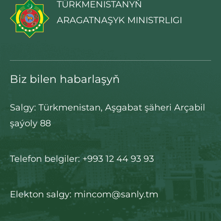
TÜRKMENISTANYŇ
ARAGATNAŞYK MINISTRLIGI
Biz bilen habarlaşyň
Salgy: Türkmenistan, Aşgabat şäheri Arçabil
şaýoly 88
Telefon belgiler: +993 12 44 93 93
Elekton salgy: mincom@sanly.tm