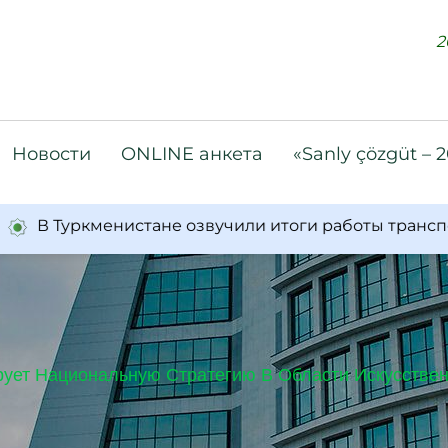
2
Новости
ONLINE анкета
«Sanly çözgüt – 
 Туркменистане озвучили итоги работы транспорт
ует Национальную Стратегию В Области Искусствен