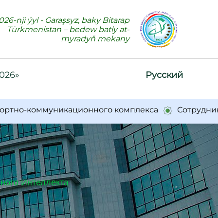
026-nji ýyl - Garaşsyz, baky Bitarap
Türkmenistan – bedew batly at-
myradyň mekany
2026»
Русский
но-коммуникационного комплекса
Сотрудники Ми
ного Интеллекта