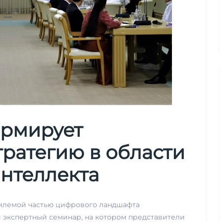
ормирует
ратегию в области
интеллекта
емлемой частью цифрового ландшафта
й экспертный семинар, на котором представители