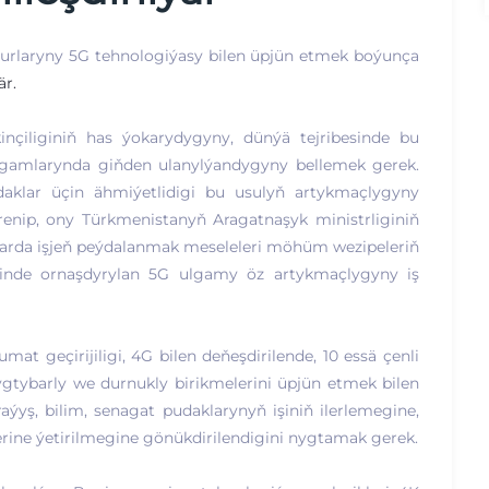
gurlaryny 5G tehnologiýasy bilen üpjün etmek boýunça
är.
çiliginiň has ýokarydygyny, dünýä tejribesinde bu
ulgamlarynda giňden ulanylýandygyny bellemek gerek.
aklar üçin ähmiýetlidigi bu usulyň artykmaçlygyny
enip, ony Türkmenistanyň Aragatnaşyk ministrliginiň
larda işjeň peýdalanmak meseleleri möhüm wezipeleriň
rinde ornaşdyrylan 5G ulgamy öz artykmaçlygyny iş
 geçirijiligi, 4G bilen deňeşdirilende, 10 essä çenli
gtybarly we durnukly birikmelerini üpjün etmek bilen
aýyş, bilim, senagat pudaklarynyň işiniň ilerlemegine,
rine ýetirilmegine gönükdirilendigini nygtamak gerek.