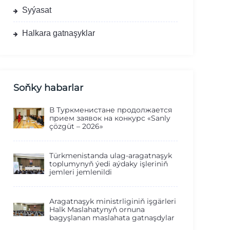
Syýasat
Halkara gatnaşyklar
Soňky habarlar
В Туркменистане продолжается
прием заявок на конкурс «Sanly
çözgüt – 2026»
Türkmenistanda ulag-aragatnaşyk
toplumynyň ýedi aýdaky işleriniň
jemleri jemlenildi
Aragatnaşyk ministrliginiň işgärleri
Halk Maslahatynyň ornuna
bagyşlanan maslahata gatnaşdylar