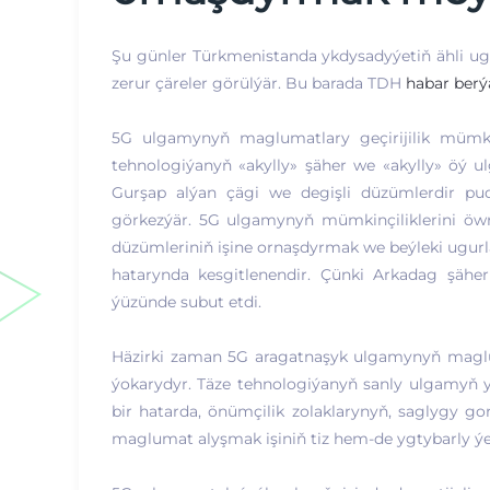
Şu günler Türkmenistanda ykdysadyýetiň ähli u
zerur çäreler görülýär. Bu barada TDH
habar berý
5G ulgamynyň maglumatlary geçirijilik mümkin
tehnologiýanyň «akylly» şäher we «akylly» öý 
Gurşap alýan çägi we degişli düzümlerdir pud
görkezýär. 5G ulgamynyň mümkinçiliklerini öwr
düzümleriniň işine ornaşdyrmak we beýleki ugur
hatarynda kesgitlenendir. Çünki Arkadag şähe
ýüzünde subut etdi.
Häzirki zaman 5G aragatnaşyk ulgamynyň maglumat
ýokarydyr. Täze tehnologiýanyň sanly ulgamyň y
bir hatarda, önümçilik zolaklarynyň, saglygy gor
maglumat alyşmak işiniň tiz hem-de ygtybarly ýe