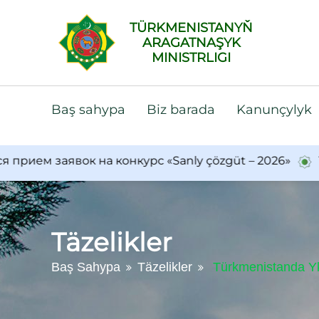
TÜRKMENISTANYŇ
ARAGATNAŞYK
MINISTRLIGI
Baş sahypa
Biz barada
Kanunçylyk
заявок на конкурс «Sanly çözgüt – 2026»
Türkmen
Täzelikler
Baş Sahypa
Täzelikler
Türkmenistanda Ykd