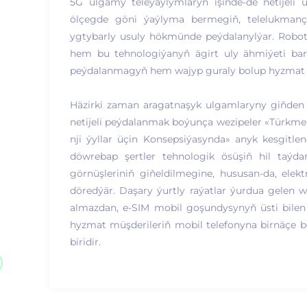
5G ulgamy teleýaýlymlaryň işinde-de netijeli 
ölçegde göni ýaýlyma bermegiň, telelukmançy
ygtybarly usuly hökmünde peýdalanylýar. Robot
hem bu tehnologiýanyň ägirt uly ähmiýeti bard
peýdalanmagyň hem wajyp guraly bolup hyzmat 
Häzirki zaman aragatnaşyk ulgamlaryny giňden
netijeli peýdalanmak boýunça wezipeler «Türkm
nji ýyllar üçin Konsepsiýasynda» anyk kesgitle
döwrebap şertler tehnologik ösüşiň hil taýda
görnüşleriniň giňeldilmegine, hususan-da, ele
döredýär. Daşary ýurtly raýatlar ýurdua gelen w
almazdan, e-SIM mobil goşundysynyň üsti bilen in
hyzmat müşderileriň mobil telefonyna birnäçe b
biridir.