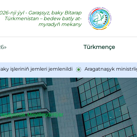
026-nji ýyl - Garaşsyz, baky Bitarap
Türkmenistan – bedew batly at-
myradyň mekany
26»
Türkmençe
niň jemleri jemlenildi
Aragatnaşyk ministrliginiň 
aşdyrmak Meýilleşdirilýär