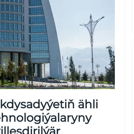
kdysadyýetiň ähli
ehnologiýalaryny
leşdirilýär