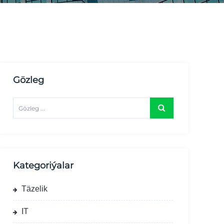
Gözleg
Kategoriýalar
Täzelik
IT