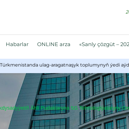
2
Habarlar
ONLINE arza
«Sanly çözgüt – 20
istanda ulag-aragatnaşyk toplumynyň ýedi aýdaky işleri
ysadyýetiň Ähli Pudaklaryna 5G Tehnologiýalaryny Orn