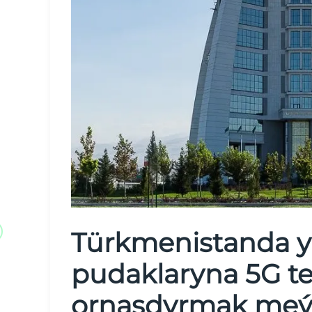
Türkmenistanda y
pudaklaryna 5G t
ornaşdyrmak meýil