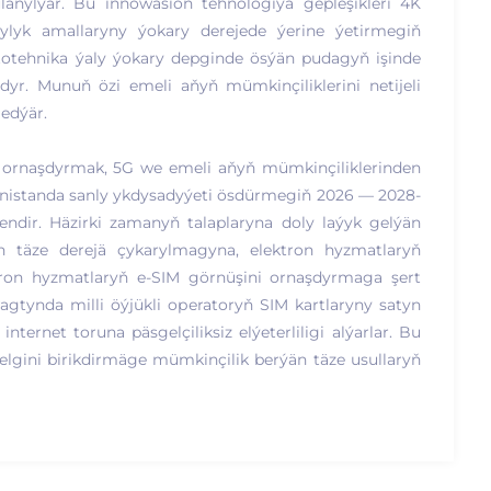
ulanylýar. Bu innowasion tehnologiýa gepleşikleri 4K
lyk amallaryny ýokary derejede ýerine ýetirmegiň
otehnika ýaly ýokary depginde ösýän pudagyň işinde
yr. Munuň özi emeli aňyň mümkinçiliklerini netijeli
edýär.
 ornaşdyrmak, 5G we emeli aňyň mümkinçiliklerinden
enistanda sanly ykdysadyýeti ösdürmegiň 2026 — 2028-
nendir. Häzirki zamanyň talaplaryna doly laýyk gelýän
n täze derejä çykarylmagyna, elektron hyzmatlaryň
ktron hyzmatlaryň e-SIM görnüşini ornaşdyrmaga şert
agtynda milli öýjükli operatoryň SIM kartlaryny satyn
ternet toruna päsgelçiliksiz elýeterliligi alýarlar. Bu
elgini birikdirmäge mümkinçilik berýän täze usullaryň