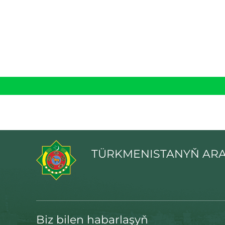
TÜRKMENISTANYŇ ARA
Biz bilen habarlaşyň