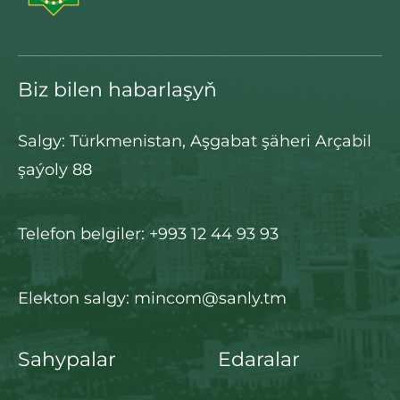
Biz bilen habarlaşyň
Salgy: Türkmenistan, Aşgabat şäheri Arçabil
şaýoly 88
Telefon belgiler: +993 12 44 93 93
Elekton salgy: mincom@sanly.tm
Sahypalar
Edaralar