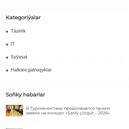
Kategoriýalar
Täzelik
IT
Syýasat
Halkara gatnaşyklar
Soňky habarlar
В Туркменистане продолжается прием
заявок на конкурс «Sanly çözgüt – 2026»