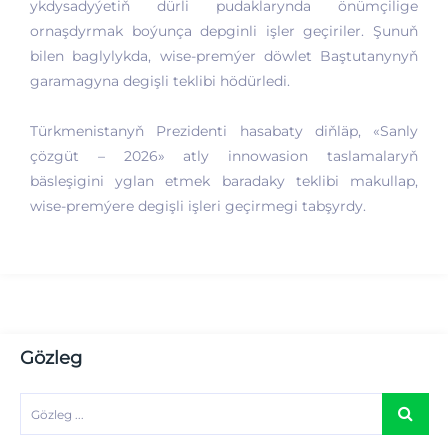
ykdysadyýetiň dürli pudaklarynda önümçilige
ornaşdyrmak boýunça depginli işler geçiriler. Şunuň
bilen baglylykda, wise-premýer döwlet Baştutanynyň
garamagyna degişli teklibi hödürledi.
Türkmenistanyň Prezidenti hasabaty diňläp, «Sanly
çözgüt – 2026» atly innowasion taslamalaryň
bäsleşigini yglan etmek baradaky teklibi makullap,
wise-premýere degişli işleri geçirmegi tabşyrdy.
Gözleg