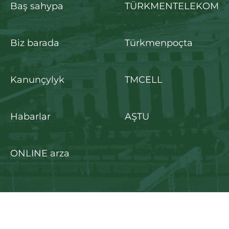
Baş sahypa
TÜRKMENTELEKOM
Biz barada
Türkmenpoçta
Kanunçylyk
TMCELL
Habarlar
AŞTU
ONLINE arza