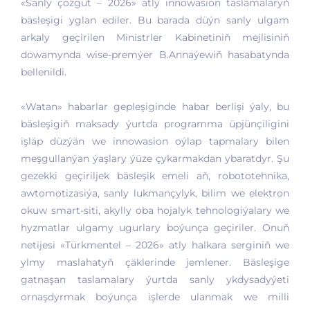
«Sanly çözgüt – 2026» atly innowasion taslamalaryň
bäsleşigi yglan ediler. Bu barada düýn sanly ulgam
arkaly geçirilen Ministrler Kabinetiniň mejlisiniň
dowamynda wise-premýer B.Annaýewiň hasabatynda
bellenildi.
«Watan» habarlar gepleşiginde habar berlişi ýaly, bu
bäsleşigiň maksady ýurtda programma üpjünçiligini
işläp düzýän we innowasion oýlap tapmalary bilen
meşgullanýan ýaşlary ýüze çykarmakdan ybaratdyr. Şu
gezekki geçiriljek bäsleşik emeli aň, robototehnika,
awtomotizasiýa, sanly lukmançylyk, bilim we elektron
okuw smart-siti, akylly oba hojalyk tehnologiýalary we
hyzmatlar ulgamy ugurlary boýunça geçiriler. Onuň
netijesi «Türkmentel – 2026» atly halkara serginiň we
ylmy maslahatyň çäklerinde jemlener. Bäsleşige
gatnaşan taslamalary ýurtda sanly ykdysadyýeti
ornaşdyrmak boýunça işlerde ulanmak we milli