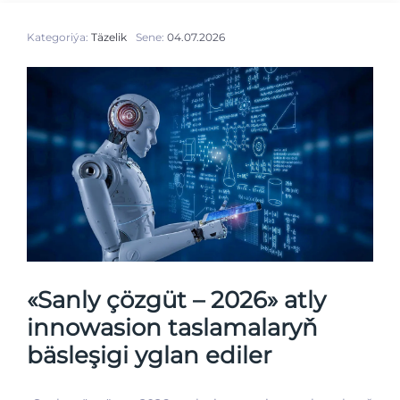
Kategoriýa:
Täzelik
Sene:
04.07.2026
«Sanly çözgüt – 2026» atly
innowasion taslamalaryň
bäsleşigi yglan ediler