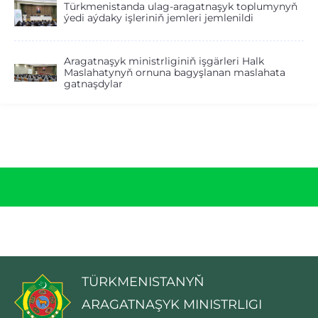
Türkmenistanda ulag-aragatnaşyk toplumynyň
ýedi aýdaky işleriniň jemleri jemlenildi
Aragatnaşyk ministrliginiň işgärleri Halk
Maslahatynyň ornuna bagyşlanan maslahata
gatnaşdylar
TÜRKMENISTANYŇ
ARAGATNAŞYK MINISTRLIGI