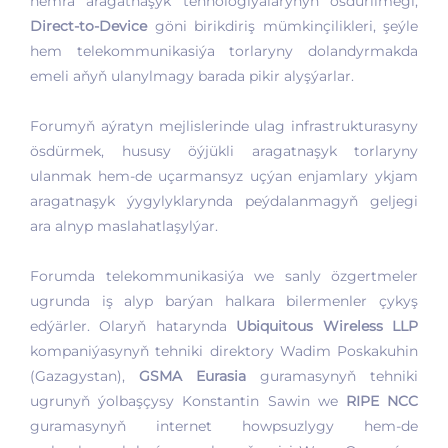
hemra aragatnaşyk tehnologiýalarynyň ösdürilmegi,
Direct-to-Device
göni birikdiriş mümkinçilikleri, şeýle
hem telekommunikasiýa torlaryny dolandyrmakda
emeli aňyň ulanylmagy barada pikir alyşýarlar.
Forumyň aýratyn mejlislerinde ulag infrastrukturasyny
ösdürmek, hususy öýjükli aragatnaşyk torlaryny
ulanmak hem-de uçarmansyz uçýan enjamlary ykjam
aragatnaşyk ýygylyklarynda peýdalanmagyň geljegi
ara alnyp maslahatlaşylýar.
Forumda telekommunikasiýa we sanly özgertmeler
ugrunda iş alyp barýan halkara bilermenler çykyş
edýärler. Olaryň hatarynda
Ubiquitous Wireless LLP
kompaniýasynyň tehniki direktory Wadim Poskakuhin
(Gazagystan),
GSMA Eurasia
guramasynyň tehniki
ugrunyň ýolbaşçysy Konstantin Sawin we
RIPE NCC
guramasynyň internet howpsuzlygy hem-de