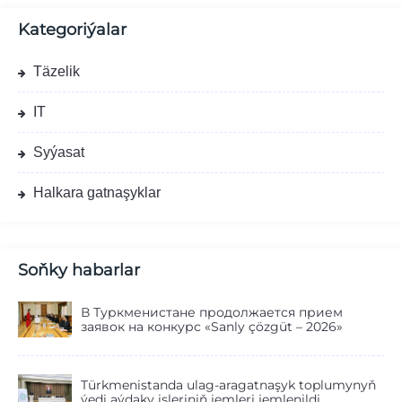
Kategoriýalar
Täzelik
IT
Syýasat
Halkara gatnaşyklar
Soňky habarlar
В Туркменистане продолжается прием
заявок на конкурс «Sanly çözgüt – 2026»
Türkmenistanda ulag-aragatnaşyk toplumynyň
ýedi aýdaky işleriniň jemleri jemlenildi