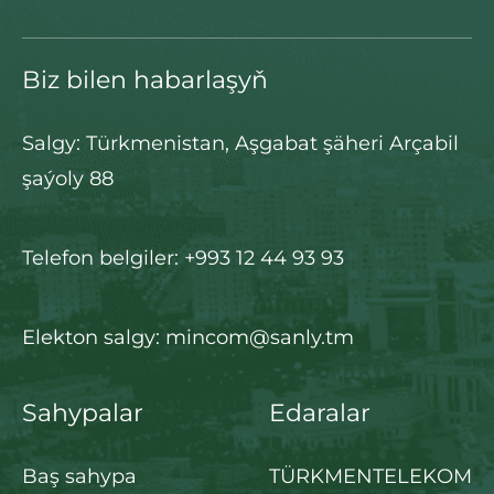
Biz bilen habarlaşyň
Salgy: Türkmenistan, Aşgabat şäheri Arçabil
şaýoly 88
Telefon belgiler: +993 12 44 93 93
Elekton salgy: mincom@sanly.tm
Sahypalar
Edaralar
Baş sahypa
TÜRKMENTELEKOM