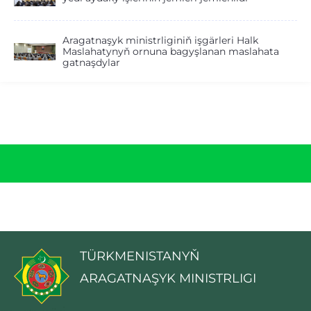
Aragatnaşyk ministrliginiň işgärleri Halk
Maslahatynyň ornuna bagyşlanan maslahata
gatnaşdylar
TÜRKMENISTANYŇ
ARAGATNAŞYK MINISTRLIGI