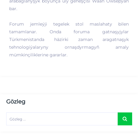
arabaglanyşyk boýunça uly geňeşçisi Waan Owsepýan
bar.
Forum jemleýji tegelek stol maslahaty bilen
tamamlanar. Onda foruma gatnaşyjylar
Türkmenistanda häzirki zaman aragatnaşyk
tehnologiýalaryny ornaşdyrmagyň amaly
mümkinçiliklerine gararlar.
Gözleg