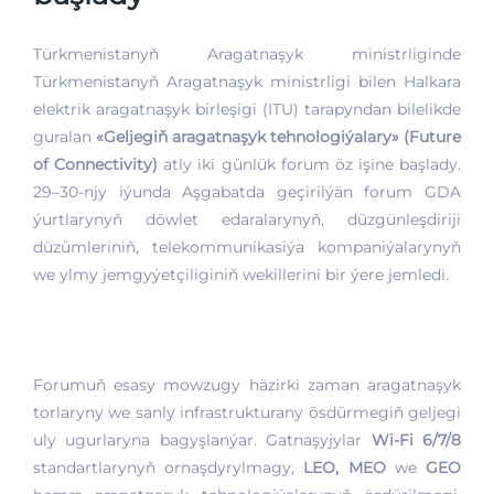
Türkmenistanyň Aragatnaşyk ministrliginde
Türkmenistanyň Aragatnaşyk ministrligi bilen Halkara
elektrik aragatnaşyk birleşigi (ITU) tarapyndan bilelikde
guralan
«Geljegiň aragatnaşyk tehnologiýalary» (Future
of Connectivity)
atly iki günlük forum öz işine başlady.
29–30-njy iýunda Aşgabatda geçirilýän forum GDA
ýurtlarynyň döwlet edaralarynyň, düzgünleşdiriji
düzümleriniň, telekommunikasiýa kompaniýalarynyň
we ylmy jemgyýetçiliginiň wekillerini bir ýere jemledi.
Forumuň esasy mowzugy häzirki zaman aragatnaşyk
torlaryny we sanly infrastrukturany ösdürmegiň geljegi
uly ugurlaryna bagyşlanýar. Gatnaşyjylar
Wi-Fi 6/7/8
standartlarynyň ornaşdyrylmagy,
LEO, MEO
we
GEO