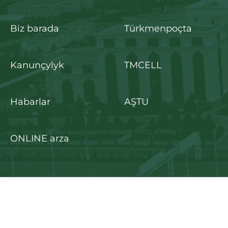
Biz barada
Türkmenpoçta
Kanunçylyk
TMCELL
Habarlar
AŞTU
ONLINE arza