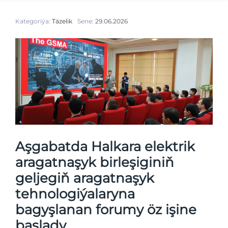
Kategoriýa:
Täzelik
Sene:
29.06.2026
Aşgabatda Halkara elektrik
aragatnaşyk birleşiginiň
geljegiň aragatnaşyk
tehnologiýalaryna
bagyşlanan forumy öz işine
başlady