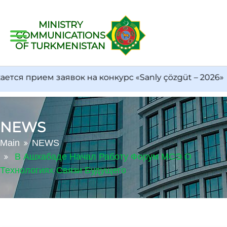
MINISTRY
COMMUNICATIONS
OF TURKMENISTAN
я прием заявок на конкурс «Sanly çözgüt – 2026»
NEWS
Main
NEWS
В Ашхабаде Начал Работу Форум МСЭ О
Технологиях Связи Будущего