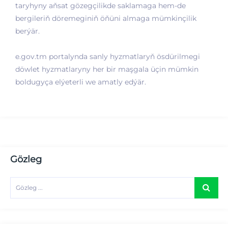
taryhyny aňsat gözegçilikde saklamaga hem-de
bergileriň döremeginiň öňüni almaga mümkinçilik
berýär.
e.gov.tm portalynda sanly hyzmatlaryň ösdürilmegi
döwlet hyzmatlaryny her bir maşgala üçin mümkin
boldugyça elýeterli we amatly edýär.
Gözleg