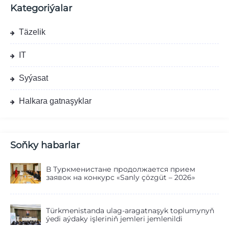
Kategoriýalar
Täzelik
IT
Syýasat
Halkara gatnaşyklar
Soňky habarlar
В Туркменистане продолжается прием
заявок на конкурс «Sanly çözgüt – 2026»
Türkmenistanda ulag-aragatnaşyk toplumynyň
ýedi aýdaky işleriniň jemleri jemlenildi