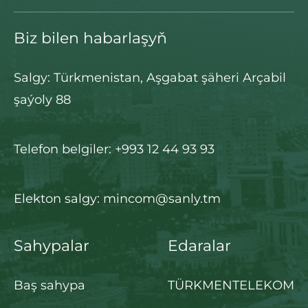
Biz bilen habarlaşyň
Salgy: Türkmenistan, Aşgabat şäheri Arçabil
şaýoly 88
Telefon belgiler: +993 12 44 93 93
Elekton salgy: mincom@sanly.tm
Sahypalar
Edaralar
Baş sahypa
TÜRKMENTELEKOM