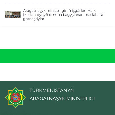
Aragatnaşyk ministrliginiň işgärleri Halk
Maslahatynyň ornuna bagyşlanan maslahata
gatnaşdylar
TÜRKMENISTANYŇ
ARAGATNAŞYK MINISTRLIGI