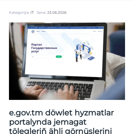
Kategoriýa:
IT
Sene:
23.06.2026
e.gov.tm döwlet hyzmatlar
portalynda jemagat
tölegleriň ähli görnüşlerini