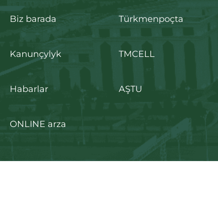
Biz barada
Türkmenpoçta
Kanunçylyk
TMCELL
Habarlar
AŞTU
ONLINE arza