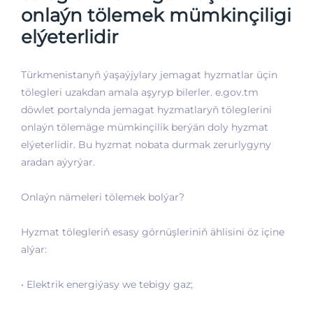
onlaýn tölemek mümkinçiligi
elýeterlidir
Türkmenistanyň ýaşaýjylary jemagat hyzmatlar üçin
tölegleri uzakdan amala aşyryp bilerler. e.gov.tm
döwlet portalynda jemagat hyzmatlaryň töleglerini
onlaýn tölemäge mümkinçilik berýän doly hyzmat
elýeterlidir. Bu hyzmat nobata durmak zerurlygyny
aradan aýyrýar.
Onlaýn nämeleri tölemek bolýar?
Hyzmat tölegleriň esasy görnüşleriniň ählisini öz içine
alýar:
• Elektrik energiýasy we tebigy gaz;