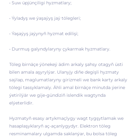
• Suw üpjünçiligi hyzmatlary;
• Ýyladyş we ýaşaýyş jaý tölegleri;
• Ýaşaýyş jaýynyň hyzmat edilişi;
• Durmuş galyndylaryny çykarmak hyzmatlary.
Töleg birnäçe ýönekeý ädim arkaly şahsy otagyň üsti
bilen amala aşyrylýar. Ulanyjy diňe degişli hyzmaty
saýlap, maglumatlaryny girizmeli we bank karty arkaly
tölegi tassyklamaly. Ähli amal birnäçe minutda ýerine
ýetirilýär we gije-gündiziň islendik wagtynda
elýeterlidir.
Hyzmatyň esasy artykmaçlygy wagt tygşytlamak we
hasaplaşyklaryň aç-açanlygydyr. Elektron töleg
resminamalary ulgamda saklanýar, bu bolsa töleg