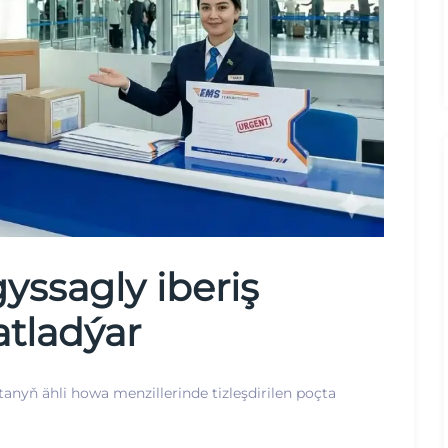
ssagly iberiş
tladýar
yň ähli howa menzillerinde tizleşdirilen poçta