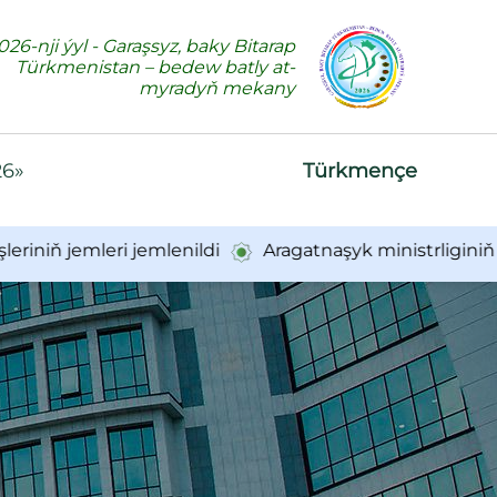
026-nji ýyl - Garaşsyz, baky Bitarap
Türkmenistan – bedew batly at-
myradyň mekany
26»
Türkmençe
 jemleri jemlenildi
Aragatnaşyk ministrliginiň işgä