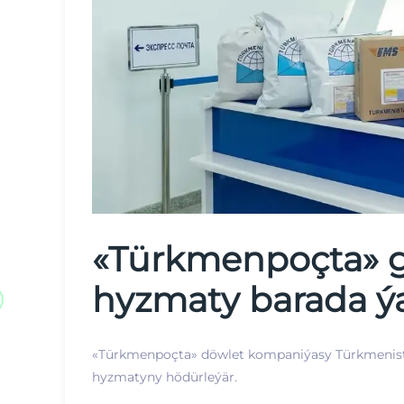
«Türkmenpoçta» gy
hyzmaty barada ýa
«Türkmenpoçta» döwlet kompaniýasy Türkmenistan
hyzmatyny hödürleýär.