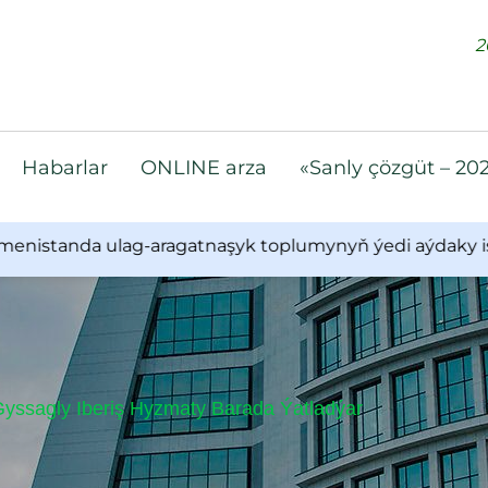
2
Habarlar
ONLINE arza
«Sanly çözgüt – 20
anda ulag-aragatnaşyk toplumynyň ýedi aýdaky işleriniň
ssagly Iberiş Hyzmaty Barada Ýatladýar