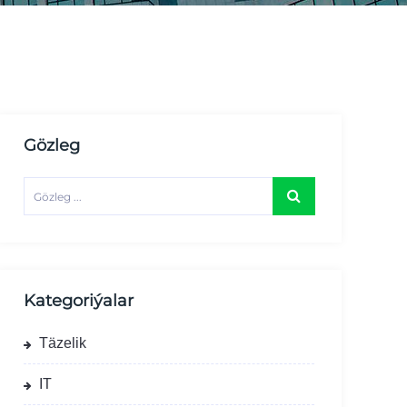
Gözleg
Kategoriýalar
Täzelik
IT