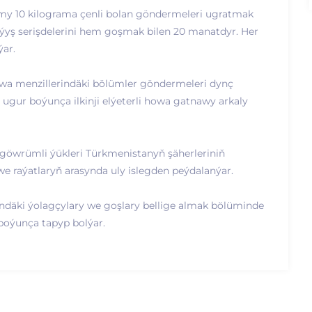
my 10 kilograma çenli bolan göndermeleri ugratmak
laýyş serişdelerini hem goşmak bilen 20 manatdyr. Her
ar.
owa menzillerindäki bölümler göndermeleri dynç
 ugur boýunça ilkinji elýeterli howa gatnawy arkaly
 göwrümli ýükleri Türkmenistanyň şäherleriniň
we raýatlaryň arasynda uly islegden peýdalanýar.
ndäki ýolagçylary we goşlary bellige almak bölüminde
 boýunça tapyp bolýar.