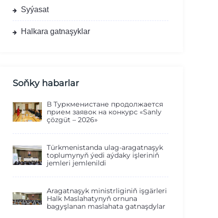
Syýasat
Halkara gatnaşyklar
Soňky habarlar
В Туркменистане продолжается
прием заявок на конкурс «Sanly
çözgüt – 2026»
Türkmenistanda ulag-aragatnaşyk
toplumynyň ýedi aýdaky işleriniň
jemleri jemlenildi
Aragatnaşyk ministrliginiň işgärleri
Halk Maslahatynyň ornuna
bagyşlanan maslahata gatnaşdylar