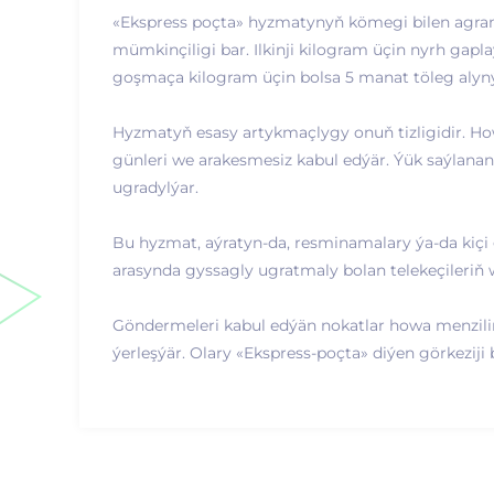
«Ekspress poçta» hyzmatynyň kömegi bilen agra
mümkinçiligi bar. Ilkinji kilogram üçin nyrh gap
goşmaça kilogram üçin bolsa 5 manat töleg alyný
Hyzmatyň esasy artykmaçlygy onuň tizligidir. H
günleri we arakesmesiz kabul edýär. Ýük saýlanan
ugradylýar.
Bu hyzmat, aýratyn-da, resminamalary ýa-da kiçi
arasynda gyssagly ugratmaly bolan telekeçileriň 
Göndermeleri kabul edýän nokatlar howa menzili
ýerleşýär. Olary «Ekspress-poçta» diýen görkeziji