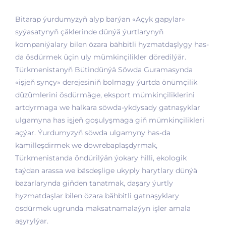
Bitarap ýurdumyzyň alyp barýan «Açyk gapylar»
syýasatynyň çäklerinde dünýä ýurtlarynyň
kompaniýalary bilen özara bähbitli hyzmatdaşlygy has-
da ösdürmek üçin uly mümkinçilikler döredilýär.
Türkmenistanyň Bütindünýä Söwda Guramasynda
«işjeň synçy» derejesiniň bolmagy ýurtda önümçilik
düzümlerini ösdürmäge, eksport mümkinçiliklerini
artdyrmaga we halkara söwda-ykdysady gatnaşyklar
ulgamyna has işjeň goşulyşmaga giň mümkinçilikleri
açýar. Ýurdumyzyň söwda ulgamyny has-da
kämilleşdirmek we döwrebaplaşdyrmak,
Türkmenistanda öndürilýän ýokary hilli, ekologik
taýdan arassa we bäsdeşlige ukyply harytlary dünýä
bazarlarynda giňden tanatmak, daşary ýurtly
hyzmatdaşlar bilen özara bähbitli gatnaşyklary
ösdürmek ugrunda maksatnamalaýyn işler amala
aşyrylýar.