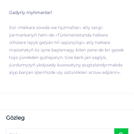
Gadyrly myhmanlar!
Sizi «Halkara söwda we hyzmatlar» atly sergi-
ýarmarkanyň hem-de «Türkmenistanda halkara
ülňülere laýyk gelýän hil üpjünçiligi» atly halkara
maslahatyň öz işine başlamagy bilen ýene-de bir gezek
tüýs ýürekden gutlaýaryn. Size berk jan saglyk,
ýurdumyzyň ykdysady kuwwatyny pugtalandyrmakda
alyp barýan işleriňizde uly üstünlikleri arzuw edýärin».
Gözleg