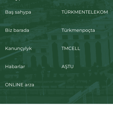
Baş sahypa
TÜRKMENTELEKOM
Biz barada
Türkmenpoçta
Kanunçylyk
TMCELL
Habarlar
AŞTU
ONLINE arza