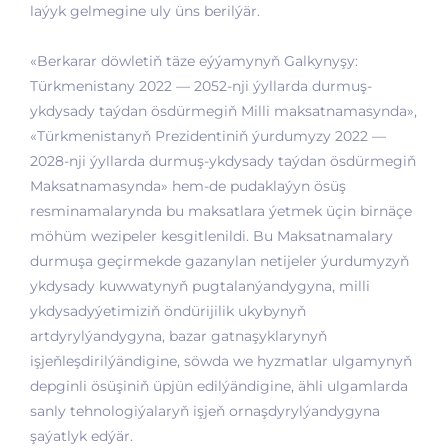
laýyk gelmegine uly üns berilýär.
«Berkarar döwletiň täze eýýamynyň Galkynyşy:
Türkmenistany 2022 — 2052-nji ýyllarda durmuş-
ykdysady taýdan ösdürmegiň Milli maksatnamasynda»,
«Türkmenistanyň Prezidentiniň ýurdumyzy 2022 —
2028-nji ýyllarda durmuş-ykdysady taýdan ösdürmegiň
Maksatnamasynda» hem-de pudaklaýyn ösüş
resminamalarynda bu maksatlara ýetmek üçin birnäçe
möhüm wezipeler kesgitlenildi. Bu Maksatnamalary
durmuşa geçirmekde gazanylan netijeler ýurdumyzyň
ykdysady kuwwatynyň pugtalanýandygyna, milli
ykdysadyýetimiziň öndürijilik ukybynyň
artdyrylýandygyna, bazar gatnaşyklarynyň
işjeňleşdirilýändigine, söwda we hyzmatlar ulgamynyň
depginli ösüşiniň üpjün edilýändigine, ähli ulgamlarda
sanly tehnologiýalaryň işjeň ornaşdyrylýandygyna
şaýatlyk edýär.