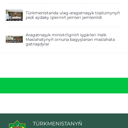
Türkmenistanda ulag-aragatnaşyk toplumynyň
ýedi aýdaky işleriniň jemleri jemlenildi
Aragatnaşyk ministrliginiň işgärleri Halk
Maslahatynyň ornuna bagyşlanan maslahata
gatnaşdylar
TÜRKMENISTANYŇ