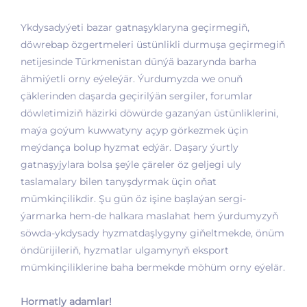
Ykdysadyýeti bazar gatnaşyklaryna geçirmegiň,
döwrebap özgertmeleri üstünlikli durmuşa geçirmegiň
netijesinde Türkmenistan dünýä bazarynda barha
ähmiýetli orny eýeleýär. Ýurdumyzda we onuň
çäklerinden daşarda geçirilýän sergiler, forumlar
döwletimiziň häzirki döwürde gazanýan üstünliklerini,
maýa goýum kuwwatyny açyp görkezmek üçin
meýdança bolup hyzmat edýär. Daşary ýurtly
gatnaşyjylara bolsa şeýle çäreler öz geljegi uly
taslamalary bilen tanyşdyrmak üçin oňat
mümkinçilikdir. Şu gün öz işine başlaýan sergi-
ýarmarka hem-de halkara maslahat hem ýurdumyzyň
söwda-ykdysady hyzmatdaşlygyny giňeltmekde, önüm
öndürijileriň, hyzmatlar ulgamynyň eksport
mümkinçiliklerine baha bermekde möhüm orny eýelär.
Hormatly adamlar!