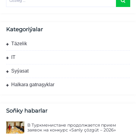
Kategoriýalar
Täzelik
IT
Syýasat
Halkara gatnaşyklar
Soňky habarlar
В Туркменистане продолжается прием
заявок на конкурс «Sanly çözgüt – 2026»