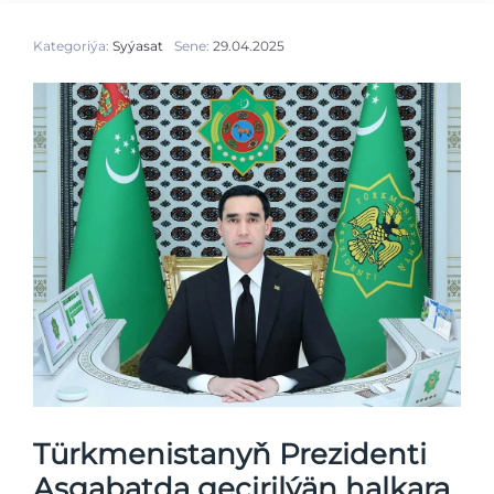
Kategoriýa:
Syýasat
Sene:
29.04.2025
Türkmenistanyň Prezidenti
Aşgabatda geçirilýän halkara