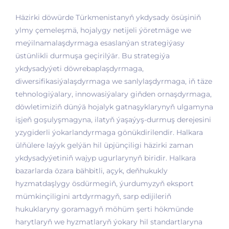
Häzirki döwürde Türkmenistanyň ykdysady ösüşiniň
ylmy çemeleşmä, hojalygy netijeli ýöretmäge we
meýilnamalaşdyrmaga esaslanýan strategiýasy
üstünlikli durmuşa geçirilýär. Bu strategiýa
ykdysadyýeti döwrebaplaşdyrmaga,
diwersifikasiýalaşdyrmaga we sanlylaşdyrmaga, iň täze
tehnologiýalary, innowasiýalary giňden ornaşdyrmaga,
döwletimiziň dünýä hojalyk gatnaşyklarynyň ulgamyna
işjeň goşulyşmagyna, ilatyň ýaşaýyş-durmuş derejesini
yzygiderli ýokarlandyrmaga gönükdirilendir. Halkara
ülňülere laýyk gelýän hil üpjünçiligi häzirki zaman
ykdysadyýetiniň wajyp ugurlarynyň biridir. Halkara
bazarlarda özara bähbitli, açyk, deňhukukly
hyzmatdaşlygy ösdürmegiň, ýurdumyzyň eksport
mümkinçiligini artdyrmagyň, sarp edijileriň
hukuklaryny goramagyň möhüm şerti hökmünde
harytlaryň we hyzmatlaryň ýokary hil standartlaryna