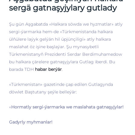
sergä gatnaşyjylary gutlady
Şu gün Aşgabatda «Halkara söwda we hyzmatlar» atly
sergi-ýarmarka hem-de «Türkmenistanda halkara
ülňülere laýyk gelýän hil üpjünçiligi» atly halkara
maslahat öz işine başlaýar. Şu mynasybetli
Türkmenistanyň Prezidenti Serdar Berdimuhamedow
bu halkara çärelere gatnaşyjylara Gutlag iberdi. Bu
barada TDH
habar berýär
.
«Türkmenistan» gazetinde çap edilen Gutlagynda
döwlet Baştutany şeýle belleýär:
«
Hormatly sergi-ýarmarka we maslahata gatnaşyjylar!
Gadyrly myhmanlar!