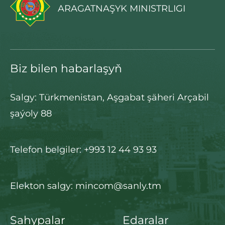
ARAGATNAŞYK MINISTRLIGI
Biz bilen habarlaşyň
Salgy: Türkmenistan, Aşgabat şäheri Arçabil
şaýoly 88
Telefon belgiler: +993 12 44 93 93
Elekton salgy: mincom@sanly.tm
Sahypalar
Edaralar