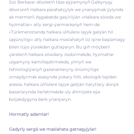
Sizi Berkarar döwletiň täze eýýamynyň Galkynyşy
döwrüniň Halkara parahatçylyk we ynanyşmak ýylynda
ak mermerli Aşgabatda geçirilýän «Halkara söwda we
hyzmatlar» atly sergi-ýarmarkanyň hem-de
«Türkmenistanda halkara ülňülere laýyk gelýän hil
üpjünçiligi» atly halkara maslahatyň öz işine başlamagy
bilen tüýs ýürekden gutlaýaryn. Bu giň möçberli
çäreleriň halkara söwdany ösdürmekde, hyzmatlar
ulgamyny kämilleşdirmekde, ylmyň we
tehnologiýanyň gazananlaryny önümçilige
ornaşdyrmak esasynda ýokary hilli, ekologik taýdan
arassa, halkara ülňülere laýyk gelýän harytlary dünýä
bazarlarynda ilerletmekde uly ähmiýete eýe
boljakdygyna berk ynanýaryn.
Hormatly adamlar!
Gadyrly sergä we maslahata gatnaşyjylar!