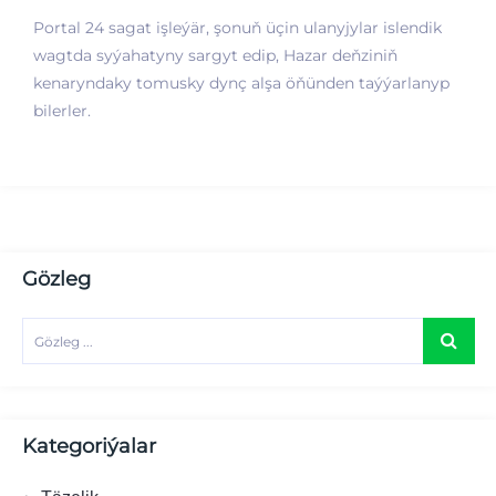
Portal 24 sagat işleýär, şonuň üçin ulanyjylar islendik
wagtda syýahatyny sargyt edip, Hazar deňziniň
kenaryndaky tomusky dynç alşa öňünden taýýarlanyp
bilerler.
Gözleg
Kategoriýalar