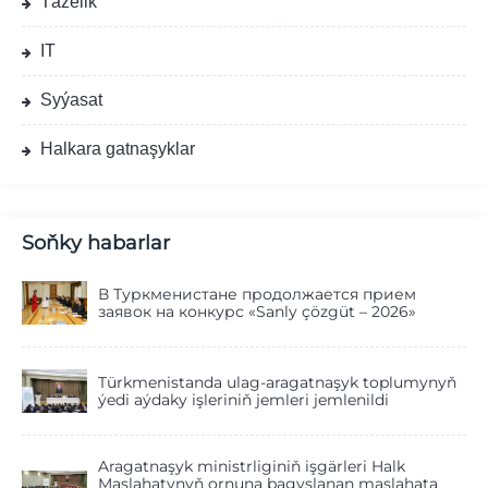
Täzelik
IT
Syýasat
Halkara gatnaşyklar
Soňky habarlar
В Туркменистане продолжается прием
заявок на конкурс «Sanly çözgüt – 2026»
Türkmenistanda ulag-aragatnaşyk toplumynyň
ýedi aýdaky işleriniň jemleri jemlenildi
Aragatnaşyk ministrliginiň işgärleri Halk
Maslahatynyň ornuna bagyşlanan maslahata