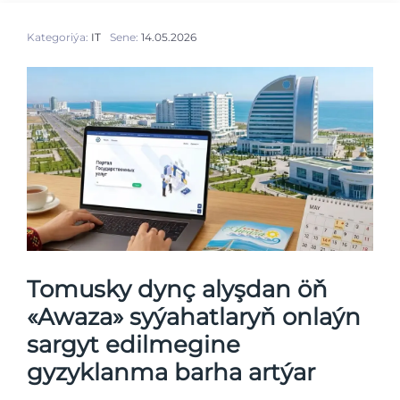
Kategoriýa:
IT
Sene:
14.05.2026
Tomusky dynç alyşdan öň
«Awaza» syýahatlaryň onlaýn
sargyt edilmegine
gyzyklanma barha artýar