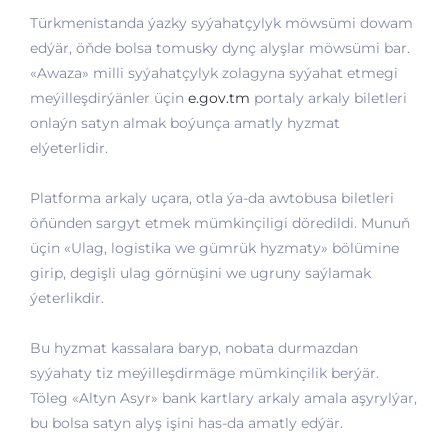
Türkmenistanda ýazky syýahatçylyk möwsümi dowam
edýär, öňde bolsa tomusky dynç alyşlar möwsümi bar.
«Awaza» milli syýahatçylyk zolagyna syýahat etmegi
meýilleşdirýänler üçin
e.gov.tm
portaly arkaly biletleri
onlaýn satyn almak boýunça amatly hyzmat
elýeterlidir.
Platforma arkaly uçara, otla ýa-da awtobusa biletleri
öňünden sargyt etmek mümkinçiligi döredildi. Munuň
üçin «Ulag, logistika we gümrük hyzmaty» bölümine
girip, degişli ulag görnüşini we ugruny saýlamak
ýeterlikdir.
Bu hyzmat kassalara baryp, nobata durmazdan
syýahaty tiz meýilleşdirmäge mümkinçilik berýär.
Töleg «Altyn Asyr» bank kartlary arkaly amala aşyrylýar,
bu bolsa satyn alyş işini has-da amatly edýär.