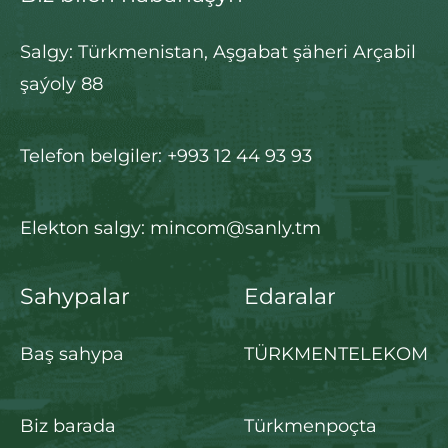
Salgy: Türkmenistan, Aşgabat şäheri Arçabil
şaýoly 88
Telefon belgiler: +993 12 44 93 93
Elekton salgy: mincom@sanly.tm
Sahypalar
Edaralar
Baş sahypa
TÜRKMENTELEKOM
Biz barada
Türkmenpoçta