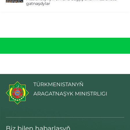
gatnaşdylar
TÜRKMENISTANYŇ
ARAGATNAŞYK MINISTRLIGI
Biz bilen habarlaşyň