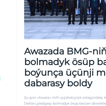
Awazada BMG-niň
bolmadyk ösüp ba
boýunça üçünji m
dabarasy boldy
Şu gün «Awaza» milli syýahatçylyk zolagyndaky 
Deňze çykalgasy bolmadyk ösüp barýan döwletler