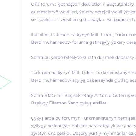
Oňa foruma gatnaşýan döwletleriň Baştutanlary, 
guramalaryň wekilleri, ýokary derejeli wekiliýetler
serişdeleriniň wekilleri gatnaşdylar. Bu barada «
Ilki bilen, türkmen halkynyň Milli Lideri, Türkm
Berdimuhamedow foruma gatnaşyjy ýokary dereje
Soňra bu ýerde bilelikde surata düşmek dabarasy 
Türkmen halkynyň Milli Lideri, Türkmenistanyň 
Berdimuhamedow açylyş dabarasynda gutlag sözi 
Soňra BMG-niň Baş sekretary Antoniu Guterriş 
Başlygy Filemon Ýang çykyş etdiler.
Çykyşlarda bu forumyň Türkmenistanyň hemişeli
ýyllygy bellenilýän Halkara parahatçylyk we yna
aýratyn üns çekildi. Daşary ýurtly myhmanlar öz