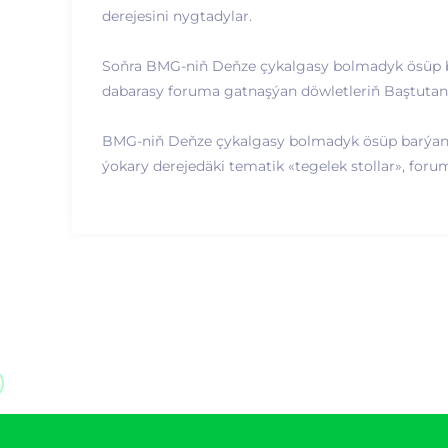
derejesini nygtadylar.
Soňra BMG-niň Deňze çykalgasy bolmadyk ösüp b
dabarasy foruma gatnaşýan döwletleriň Baştutanl
BMG-niň Deňze çykalgasy bolmadyk ösüp barýan 
ýokary derejedäki tematik «tegelek stollar», forum