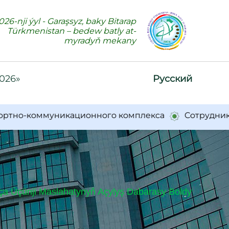
026-nji ýyl - Garaşsyz, baky Bitarap
Türkmenistan – bedew batly at-
myradyň mekany
2026»
Русский
-коммуникационного комплекса
Сотрудники Минс
 Üçünji Maslahatynyň Açylyş Dabarasy Boldy