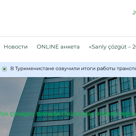
2
Новости
ONLINE анкета
«Sanly çözgüt – 
Туркменистане озвучили итоги работы транспортно
e Çykalgasy Bolmadyk Ösüp Barýan Döwletler Boýunça