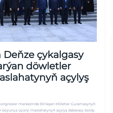
 Deňze çykalgasy
rýan döwletler
aslahatynyň açylyş
Kongresler merkezinde Birleşen Milletler Guramasynyň
 boýunça üçünji maslahatynyň açylyş dabarasy boldy.