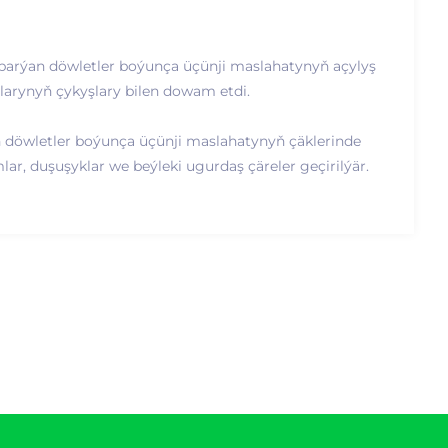
arýan döwletler boýunça üçünji maslahatynyň açylyş
arynyň çykyşlary bilen dowam etdi.
döwletler boýunça üçünji maslahatynyň çäklerinde
lar, duşuşyklar we beýleki ugurdaş çäreler geçirilýär.