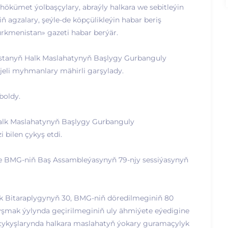
hökümet ýolbaşçylary, abraýly halkara we sebitleýin
iň agzalary, şeýle-de köpçülikleýin habar beriş
Türkmenistan» gazeti habar berýär.
enistanyň Halk Maslahatynyň Başlygy Gurbanguly
li myhmanlary mähirli garşylady.
boldy.
Halk Maslahatynyň Başlygy Gurbanguly
bilen çykyş etdi.
we BMG-niň Baş Assambleýasynyň 79-njy sessiýasynyň
k Bitaraplygynyň 30, BMG-niň döredilmeginiň 80
nyşmak ýylynda geçirilmeginiň uly ähmiýete eýedigine
 çykyşlarynda halkara maslahatyň ýokary guramaçylyk