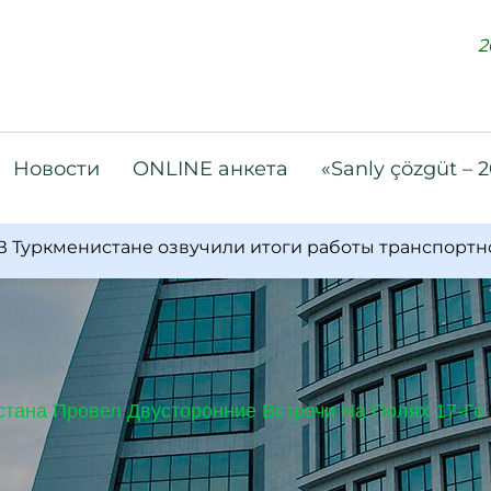
2
Новости
ONLINE анкета
«Sanly çözgüt – 
менистане озвучили итоги работы транспортно-ко
тана Провел Двусторонние Встречи На Полях 17-Г