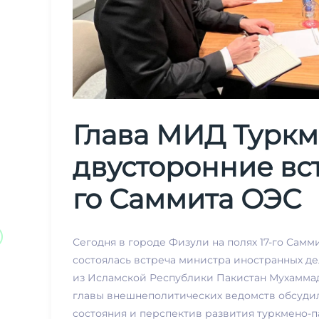
Глава МИД Туркм
двусторонние вст
го Саммита ОЭС
Сегодня в городе Физули на полях 17-го Сам
состоялась встреча министра иностранных д
из Исламской Республики Пакистан Мухаммад
главы внешнеполитических ведомств обсуди
состояния и перспектив развития туркмено-