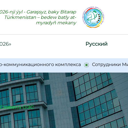
026-nji ýyl - Garaşsyz, baky Bitarap
Türkmenistan – bedew batly at-
myradyň mekany
2026»
Русский
ммуникационного комплекса
Сотрудники Минсвяз
о Саммита ОЭС