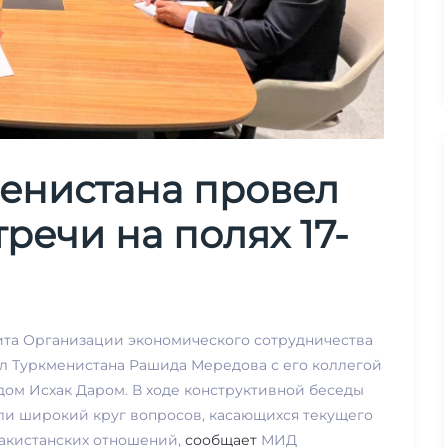
енистана провел
речи на полях 17-
мита Организации экономического сотрудничества
ел Туркменистана Рашида Мередова с его коллегой
ом Исхак Даром. В ходе конструктивной беседы
ли широкий круг вопросов, касающихся текущего
пакистанских отношений,
сообщает
МИД