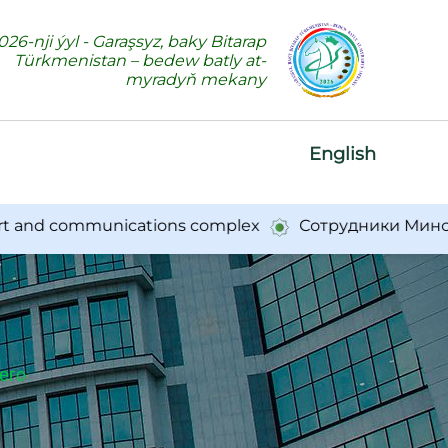
026-nji ýyl - Garaşsyz, baky Bitarap
Türkmenistan – bedew batly at-
myradyň mekany
English
d communications complex
Сотрудники Минсвязи п
его