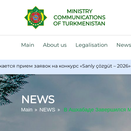
MINISTRY
COMMUNICATIONS
OF TURKMENISTAN
Main
About us
Legalisation
New
рием заявок на конкурс «Sanly çözgüt – 2026»
T
NEWS
Main
NEWS
В Ашхабаде Завершился М