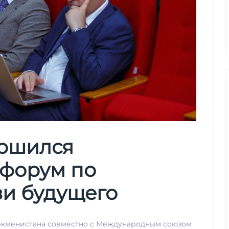
ершился
форум по
зи будущего
уркменистана совместно с Международным союзом