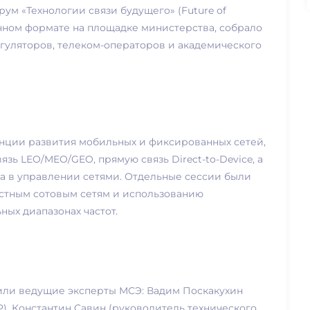
ум «Технологии связи будущего» (Future of
очном формате на площадке министерства, собрало
гуляторов, телеком-операторов и академического
нции развития мобильных и фиксированных сетей,
вязь LEO/MEO/GEO, прямую связь Direct-to-Device, а
а в управлении сетями. Отдельные сессии были
стным сотовым сетям и использованию
ных диапазонах частот.
или ведущие эксперты МСЭ: Вадим Поскакухин
LP), Константин Савин (руководитель технического