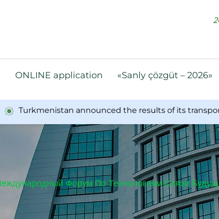
2
s
ONLINE application
«Sanly çözgüt – 2026»
urkmenistan announced the results of its transport an
еждународный Форум По Технологиям Связи Будущ