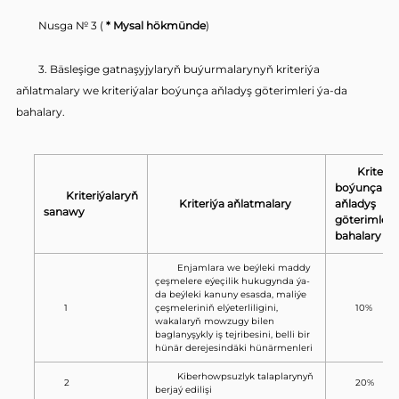
Nusga № 3 (
* Mysal hökmünde
)
3. Bäsleşige gatnaşyjylaryň buýurmalarynyň kriteriýa
aňlatmalary we kriteriýalar boýunça aňladyş göterimleri ýa-da
bahalary.
Kriteriý
boýunça
Kriteriýalaryň
Kriteriýa aňlatmalary
aňladyş
sanawy
göterimleri,
bahalary
Enjamlara we beýleki maddy
çeşmelere eýeçilik hukugynda ýa-
da beýleki kanuny esasda, maliýe
1
çeşmeleriniň elýeterliligini,
10%
wakalaryň mowzugy bilen
baglanyşykly iş tejribesini, belli bir
hünär derejesindäki hünärmenleri
Kiberhowpsuzlyk talaplarynyň
2
20%
berjaý edilişi