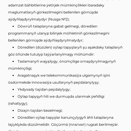
adamzat bähbitlerine ýetirjek mümkinçilikleri baradaky
maglumatlaryň görkezilmegini bellenilen görnüşde
aýdyňlaşdyrylmalydyr (Nusga №2);
Döwrüň talaplaryna gabat gelmegi, döredilen
programmanyň ulanyp bilinjek möhletiniň görkezilmegini
bellenilen görnüşde aýdyňlaşdyrylmalydyr;
Döredilen (düzülen) oýlap tapyşlaryň şu aşakdaky talaplaryň
göz öňünde tutulyp taýýarlanylmagy möhümdir:
Taslamanyň wajyplygy, önümçilige ornaşdyrylmagynyň
mümkinçiligi;
Aragatnaşyk we telekommunikasiýa ulgamynyň işini
ösdürmekde innowasiýa usullarynyň peýdalanylyşy;
Ykdysady taýdan peýdalylygy;
Oýlap tapyşyň hili we durmuşda ulanmak ýeňilligi
(rahatlygy);
Dizaýn taýdan bezelmegi;
Döredilen oýlap tapyşlar kanunçylygyň ähli talaplaryna
laýyklykda düzülmelidir. Göçürmä (плагиат) rugsat berilmeýär.