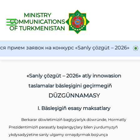
MINISTRY
COMMUNICATIONS
OF TURKMENISTAN
рием заявок на конкурс «Sanly çözgüt – 2026»
Tu
«Sanly çözgüt – 2026» atly innowasion
taslamalar bäsleşigini geçirmegiň
DÜZGÜNNAMASY
I. Bäsleşigiň esasy maksatlary
Berkarar döwletimiziň bagtyýarlyk döwründe, Hormatly
Prezidentimiziň parasatly başlangyçlary bilen ýurdumyzyň
ykdysadyýetine sanly ulgamy ornaşdyrmak boýunça