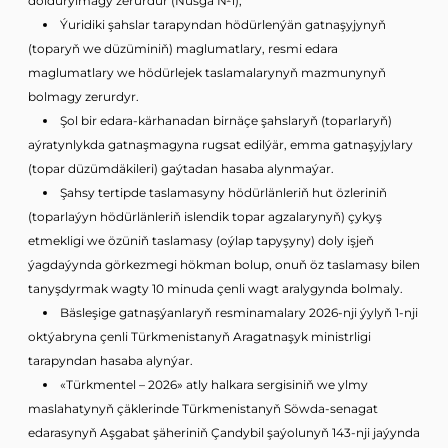
doldurylmagy zerurdur (Nusga №1);
Ýuridiki şahslar tarapyndan hödürlenýän gatnaşyjynyň
(toparyň we düzüminiň) maglumatlary, resmi edara
maglumatlary we hödürlejek taslamalarynyň mazmunynyň
bolmagy zerurdyr.
Şol bir edara-kärhanadan birnäçe şahslaryň (toparlaryň)
aýratynlykda gatnaşmagyna rugsat edilýär, emma gatnaşyjylary
(topar düzümdäkileri) gaýtadan hasaba alynmaýar.
Şahsy tertipde taslamasyny hödürlänleriň hut özleriniň
(toparlaýyn hödürlänleriň islendik topar agzalarynyň) çykyş
etmekligi we özüniň taslamasy (oýlap tapyşyny) doly işjeň
ýagdaýynda görkezmegi hökman bolup, onuň öz taslamasy bilen
tanyşdyrmak wagty 10 minuda çenli wagt aralygynda bolmaly.
Bäsleşige gatnaşýanlaryň resminamalary 2026-nji ýylyň 1-nji
oktýabryna çenli Türkmenistanyň Aragatnaşyk ministrligi
tarapyndan hasaba alynýar.
«Türkmentel – 2026» atly halkara sergisiniň we ylmy
maslahatynyň çäklerinde Türkmenistanyň Söwda-senagat
edarasynyň Aşgabat şäheriniň Çandybil şaýolunyň 143-nji jaýynda