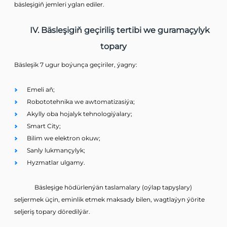
bäsleşigiň jemleri yglan ediler.
IV. Bäsleşigiň geçiriliş tertibi we guramaçylyk
topary
Bäsleşik 7 ugur boýunça geçiriler, ýagny:
Emeli aň;
Robototehnika we awtomatizasiýa;
Akylly oba hojalyk tehnologiýalary;
Smart City;
Bilim we elektron okuw;
Sanly lukmançylyk;
Hyzmatlar ulgamy.
Bäsleşige hödürlenýän taslamalary (oýlap tapyşlary)
seljermek üçin, eminlik etmek maksady bilen, wagtlaýyn ýörite
seljeriş topary döredilýär.