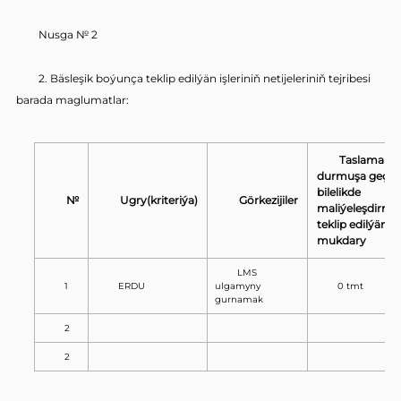
Nusga № 2
2. Bäsleşik boýunça teklip edilýän işleriniň netijeleriniň tejribesi
barada maglumatlar:
Taslamany
durmuşa geçiri
bilelikde
№
Ugry(kriteriýa)
Görkezijiler
maliýeleşdirme
teklip edilýän
mukdary
LMS
1
ERDU
ulgamyny
0 tmt
gurnamak
2
2