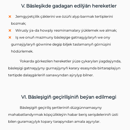
V. Bäsleşikde gadagan edilýän hereketler
Jemgyýetçilik çäklerini we özüňi alyp barmak tertiplerini
bozmak;
Wirusly ýa-da howply resminamalary ýüklemek we almak;
Iş we onuň mazmuny bäsleşige gatnaşyjylaryň we ony
gurnaýjylaryň göwnine degip biljek taslamanyň görnüşini
hödürlemek.
Ýokarda görkezilen hereketler ýüze çykarylan ýagdaýynda,
bäsleşigi gatnaşyjyny gurnaýjynyň karary esasynda birtaraplaýyn
tertipde dalaşgärleriň sanawyndan aýrylyp bilner.
VI. Bäsleşigiň geçirilişiniň beýan edilmegi
Bäsleşigiň geçiriliş şertleriniň düzgünnamasyny
mahabatlandyrmak köpçülikleýin habar beriş serişdeleriniň üsti
bilen guramaçylyk topary tarapyndan amala aşyrylar.