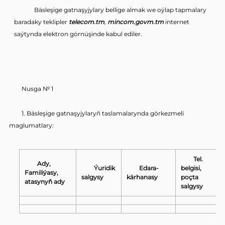
Bäsleşige gatnaşyjylary bellige almak we oýlap tapmalary
baradaky teklipler
telecom.tm
,
mincom.govm.tm
internet
saýtynda elektron görnüşinde kabul ediler.
Nusga № 1
1. Bäsleşige gatnaşyjylaryň taslamalarynda görkezmeli
maglumatlary:
Tel.
Ady,
Ýuridik
Edara-
belgisi,
Familiýasy,
salgysy
kärhanasy
poçta
atasynyň ady
salgysy