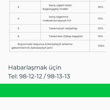
Sanly ulgam bilen
3
30%
baglanyşykly modeli
Sanly özgertme
4
10%
maksatnamasynyň hili
5
Taslamanyň netijeliligi
20%
6
Taslamalar (Oýlap-tapyşlar)
10%
Buýurmalar boýunça kriteriýalaryň aňlatma
100%
göterimleriniň, bahalarynyň jemi
Habarlaşmak üçin
Tel: 98-12-12 / 98-13-13