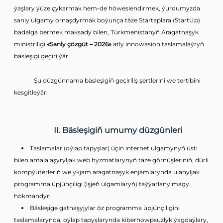
ýaşlary ýüze çykarmak hem-de höweslendirmek, ýurdumyzda
sanly ulgamy ornaşdyrmak boýunça täze Startaplara (StartUp)
badalga bermek maksady bilen, Türkmenistanyň Aragatnaşyk
ministriligi
«Sanly çözgüt – 2026»
atly innowasion taslamalaýryň
bäsleşigi geçirilýär.
Şu düzgünnama bäsleşigiň geçiriliş şertlerini we tertibini
kesgitleýär.
II. Bäsleşigiň umumy düzgünleri
Taslamalar (oýlap tapyşlar) üçin internet ulgamynyň üsti
bilen amala aşyryljak web hyzmatlarynyň täze görnüşleriniň, dürli
kompýuterleriň we ykjam aragatnaşyk enjamlarynda ulanyljak
programma üpjünçiligi (işjeň ulgamlaryň) taýýarlanylmagy
hökmandyr;
Bäsleşige gatnaşyjylar öz programma üpjünçiligini
taslamalarynda, oýlap tapyşlarynda kiberhowpsuzlyk ýagdaýlary,