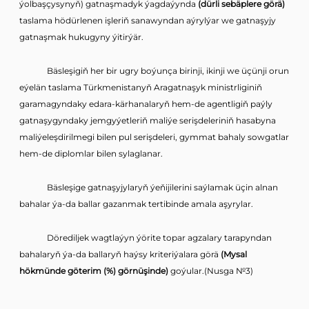
ýolbaşçysynyň) gatnaşmadyk ýagdaýynda
(dürli sebäplere görä)
taslama hödürlenen işleriň sanawyndan aýrylýar we gatnaşyjy
gatnaşmak hukugyny ýitirýär.
Bäsleşigiň her bir ugry boýunça birinji, ikinji we üçünji orun
eýelän taslama Türkmenistanyň Aragatnaşyk ministrliginiň
garamagyndaky edara-kärhanalaryň hem-de agentligiň paýly
gatnaşygyndaky jemgyýetleriň maliýe serişdeleriniň hasabyna
maliýeleşdirilmegi bilen pul serişdeleri, gymmat bahaly sowgatlar
hem-de diplomlar bilen sylaglanar.
Bäsleşige gatnaşyjylaryň ýeňijilerini saýlamak üçin alnan
bahalar ýa-da ballar gazanmak tertibinde amala aşyrylar.
Dörediljek wagtlaýyn ýörite topar agzalary tarapyndan
bahalaryň ýa-da ballaryň haýsy kriteriýalara görä
(Mysal
hökmünde göterim (%) görnüşinde)
goýular.(Nusga №3)