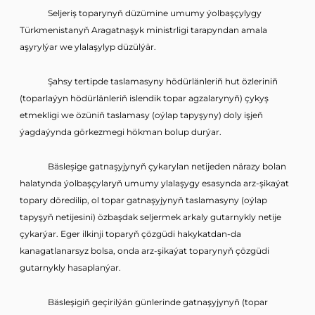
Seljeriş toparynyň düzümine umumy ýolbaşçylygy
Türkmenistanyň Aragatnaşyk ministrligi tarapyndan amala
aşyrylýar we ylalaşylyp düzülýär.
Şahsy tertipde taslamasyny hödürlänleriň hut özleriniň
(toparlaýyn hödürlänleriň islendik topar agzalarynyň) çykyş
etmekligi we özüniň taslamasy (oýlap tapyşyny) doly işjeň
ýagdaýynda görkezmegi hökman bolup durýar.
Bäsleşige gatnaşyjynyň çykarylan netijeden närazy bolan
halatynda ýolbaşçylaryň umumy ylalaşygy esasynda arz-şikaýat
topary döredilip, ol topar gatnaşyjynyň taslamasyny (oýlap
tapyşyň netijesini) özbaşdak seljermek arkaly gutarnykly netije
çykarýar. Eger ilkinji toparyň çözgüdi hakykatdan-da
kanagatlanarsyz bolsa, onda arz-şikaýat toparynyň çözgüdi
gutarnykly hasaplanýar.
Bäsleşigiň geçirilýän günlerinde gatnaşyjynyň (topar