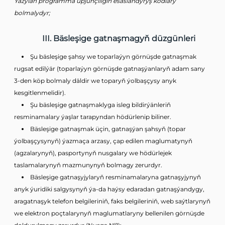
Ýazylan programma üpjünçiligiň esaslandyryş kodlary
bolmalydyr;
III. Bäsleşige gatnaşmagyň düzgünleri
Şu bäsleşige şahsy we toparlaýyn görnüşde gatnaşmak
rugsat edilýär (toparlaýyn görnüşde gatnaşýanlaryň adam sany
3-den köp bolmaly däldir we toparyň ýolbaşçysy anyk
kesgitlenmelidir).
Şu bäsleşige gatnaşmaklyga isleg bildirýänleriň
resminamalary ýaşlar tarapyndan hödürlenip biliner.
Bäsleşige gatnaşmak üçin, gatnaşýan şahsyň (topar
ýolbaşçysynyň) ýazmaça arzasy, çap edilen maglumatynyň
(agzalarynyň), pasportynyň nusgalary we hödürlejek
taslamalarynyň mazmunynyň bolmagy zerurdyr.
Bäsleşige gatnaşyjylaryň resminamalaryna gatnaşyjynyň
anyk ýuridiki salgysynyň ýa-da haýsy edaradan gatnaşýandygy,
aragatnaşyk telefon belgileriniň, faks belgileriniň, web saýtlarynyň
we elektron poçtalarynyň maglumatlaryny bellenilen görnüşde