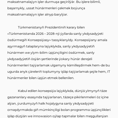
maksatnamalaýyn işler durmuşa geçirilýär. Bu işlere bilimli,
başarnykly, ussat hünärmenleri çekmek boýunça
maksatnamalaýyn işler alnyp barylýar.
Türkmenistanyň Prezidentiniň karary bilen
«Türkmenistanda 2026 – 2028-nji ýyllarda sanly ykdysadyýeti
ösdürmegiň Konsepsiýasy» tassyklanyldy. Konsepsiýany amala
aşyrmagyň talaplaryna laýyklykda, sanly ykdysadyýetiň
hünärmen we ylym-bilim üpjünçiligini ösdürmek, sanly
ykdysadyýetiň ösýän şertlerinde ýokary hünär derejeli
hünärmenleri taýýarlamak ulgamyny kämilleşdirmek hem-de bu
ugurda anyk çäreleriň toplumyny işläp taýýarlamak şeýle hem, IT
hünärmenler bilen üpjün etmek bellenilen.
Kabul edilen konsepsiýa laýyklykda, dünýä ylmynyň täze
gazananlary esasynda taýýarlanan, täzeçe pikirlenmeleri öz içine
alýan, ýurdumyzyň halk hojalygyna sanly ykdysadyýeti
ornaşdyrmakda giň mümkinçiligi bolan programma üpjünçilikleri
işläp düzýän we innowasion oýlap tapmalar bilen meşgullanýan