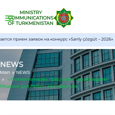
MINISTRY
COMMUNICATIONS
OF TURKMENISTAN
я прием заявок на конкурс «Sanly çözgüt – 2026»
NEWS
Main
NEWS
«Туркментелеком» Предлагает Организациям
Решения Для Работы Колл-Центров