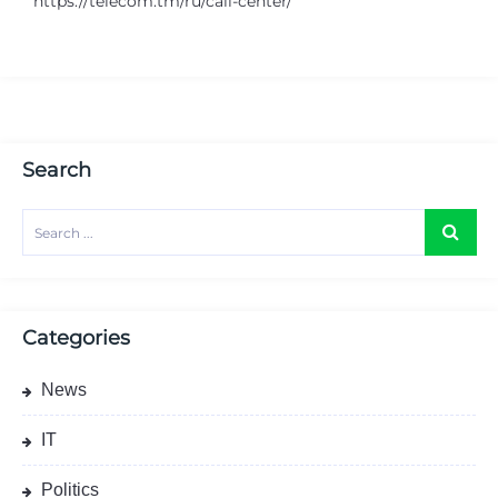
https://telecom.tm/ru/call-center/
Search
Categories
News
IT
Politics