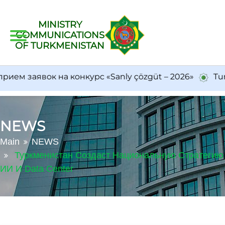
MINISTRY
COMMUNICATIONS
OF TURKMENISTAN
м заявок на конкурс «Sanly çözgüt – 2026»
Turkm
NEWS
Main
NEWS
Туркменистан Создаст Национальную Стратегию
ИИ И Data Center